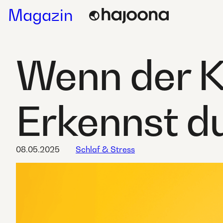
Skip
Magazin
to
content
Wenn der K
Erkennst d
08.05.2025
Schlaf & Stress