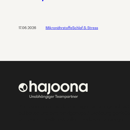
17.06.2026
Mikronährstoffe
Schlaf & Stress
Bei hajoona kannst du dein eigenes, erfolgreiches 
aufbauen und eine einzigartige Ausbildung genieße
und deine Familie mit tollen Produkten versorgen.