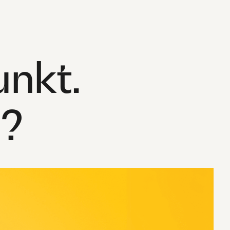
nkt.
n?