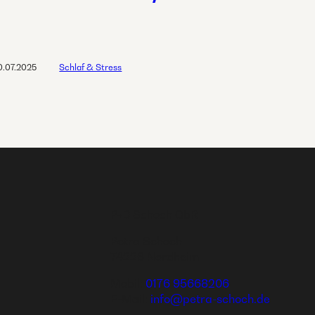
0.07.2025
Schlaf & Stress
P+D Schoch GbR
Petra Schoch
74226 Nordheim
Mobil:
0176 95668206
E-Mail:
info@petra-schoch.de