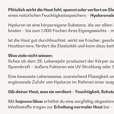
Plötzlich wirkt die Haut fahl, spannt oder verliert an Ela
eines natürlichen Feuchtigkeitsspeichers –
Hyaluronsä
Hyaluron ist eine körpereigene Substanz, die vor allem 
binden – bis zum 1.000-Fachen ihres Eigengewichts – m
Ist die Haut gut durchfeuchtet, wirkt sie frischer, ge
Hautbarriere, fördert die Elastizität und kann dazu be
Was viele nicht wissen:
Schon ab dem 25. Lebensjahr produziert der Körper zune
Spannkraft – äußere Faktoren wie UV-Strahlung oder S
Eine bewusste Lebensweise, ausreichend Flüssigkeit und 
ergänzende Zufuhr von Hyaluron im Rahmen einer au
Gib deiner Haut, was sie verdient – Feuchtigkeit, Schut
Mit
hajoona Glow
erhältst du eine sorgfältig abgesti
Inhaltsstoffe tragen zur
Erhaltung normaler Haut
bei –