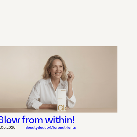
Glow from within!
1.05.2026
Beauty
Beauty
Micronutrients