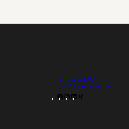
P+D Schoch GbR
Petra Schoch
74226 Nordheim
Mobil:
0176 95668206
E-Mail:
info@petra-schoch.de
Facebook
Instagram
LinkedIn
WordPress