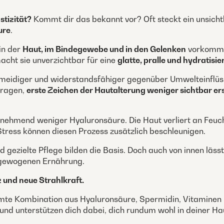
stizität?
Kommt dir das bekannt vor? Oft steckt ein unsich
ure
.
in der
Haut, im Bindegewebe und in den Gelenken
vorkommt.
acht sie unverzichtbar für eine
glatte, pralle und hydratisie
schmeidiger und widerstandsfähiger gegenüber Umwelteinflüs
itragen,
erste Zeichen der Hautalterung weniger sichtbar er
hmend weniger Hyaluronsäure. Die Haut verliert an Feuchtig
tress können diesen Prozess zusätzlich beschleunigen.
gezielte Pflege bilden die Basis. Doch auch von innen lässt
sgewogenen Ernährung.
z und neue Strahlkraft.
mmte Kombination aus Hyaluronsäure, Spermidin, Vitaminen 
 und unterstützen dich dabei, dich rundum wohl in deiner Hau